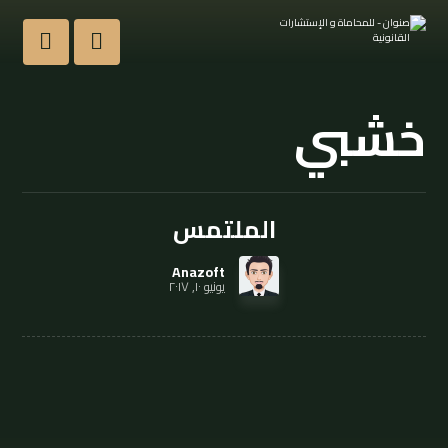
خشبي
الملتمس
Anazoft
يونيو ١٠, ٢٠١٧